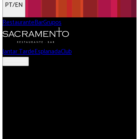
PT/EN
Restaurante
Bar
Grupos
Jantar Tarde
Esplanada
Club
Onde a História de
Lisboa Encontra a
Gastronomia
Portuguesa