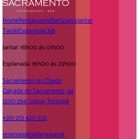
Home
Restaurante
Bar
Grupos
Jantar
Tarde
Esplanada
Club
Jantar: 18h00 às 01h00
Esplanada: 16h00 às 23h00
Sacramento do Chiado
Calçada do Sacramento, 44
1200-394 Lisboa, Portugal
+351 213 420 572
reservas@tablegroup.pt